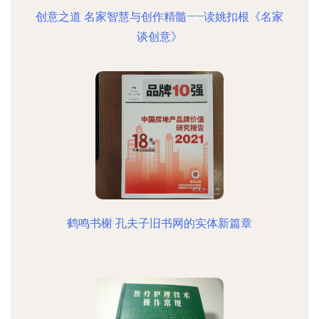
创意之道 名家智慧与创作精髓——读姚扣根《名家
谈创意》
鹤鸣书榭 孔夫子旧书网的实体新篇章