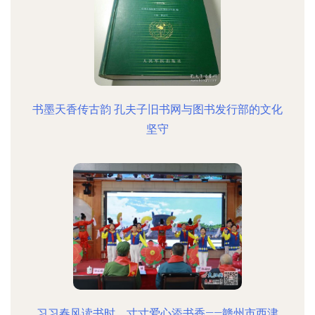
书墨天香传古韵 孔夫子旧书网与图书发行部的文化
坚守
习习春风读书时，寸寸爱心添书香——赣州市西津