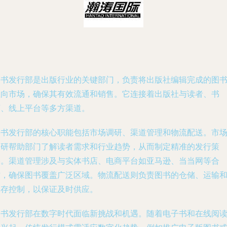
图书发行部是出版行业的关键部门，负责将出版社编辑完成的图
推向市场，确保其有效流通和销售。它连接着出版社与读者、书
店、线上平台等多方渠道。
图书发行部的核心职能包括市场调研、渠道管理和物流配送。市
调研帮助部门了解读者需求和行业趋势，从而制定精准的发行策
略。渠道管理涉及与实体书店、电商平台如亚马逊、当当网等合
作，确保图书覆盖广泛区域。物流配送则负责图书的仓储、运输
库存控制，以保证及时供应。
图书发行部在数字时代面临新挑战和机遇。随着电子书和在线阅