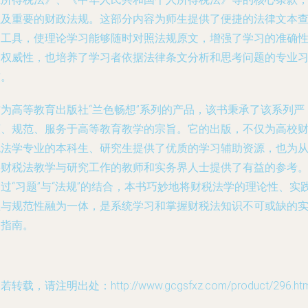
以及重要的财政法规。这部分内容为师生提供了便捷的法律文本
询工具，使理论学习能够随时对照法规原文，增强了学习的准确
和权威性，也培养了学习者依据法律条文分析和思考问题的专业
惯。
作为高等教育出版社“兰色畅想”系列的产品，该书秉承了该系列严
谨、规范、服务于高等教育教学的宗旨。它的出版，不仅为高校
税法学专业的本科生、研究生提供了优质的学习辅助资源，也为
事财税法教学与研究工作的教师和实务界人士提供了有益的参考
过“习题”与“法规”的结合，本书巧妙地将财税法学的理论性、实
性与规范性融为一体，是系统学习和掌握财税法知识不可或缺的
用指南。
若转载，请注明出处：http://www.gcgsfxz.com/product/296.htm