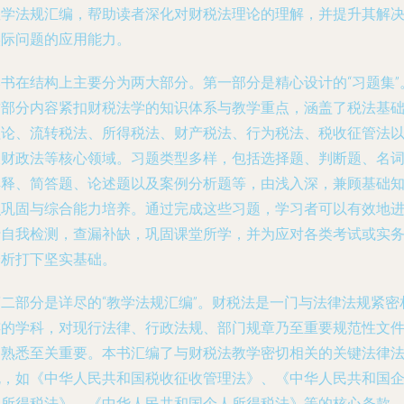
教学法规汇编，帮助读者深化对财税法理论的理解，并提升其解
实际问题的应用能力。
本书在结构上主要分为两大部分。第一部分是精心设计的“习题集”
这部分内容紧扣财税法学的知识体系与教学重点，涵盖了税法基
理论、流转税法、所得税法、财产税法、行为税法、税收征管法
及财政法等核心领域。习题类型多样，包括选择题、判断题、名
解释、简答题、论述题以及案例分析题等，由浅入深，兼顾基础
识巩固与综合能力培养。通过完成这些习题，学习者可以有效地
行自我检测，查漏补缺，巩固课堂所学，并为应对各类考试或实
分析打下坚实基础。
第二部分是详尽的“教学法规汇编”。财税法是一门与法律法规紧密
连的学科，对现行法律、行政法规、部门规章乃至重要规范性文
的熟悉至关重要。本书汇编了与财税法教学密切相关的关键法律
规，如《中华人民共和国税收征收管理法》、《中华人民共和国
业所得税法》、《中华人民共和国个人所得税法》等的核心条款