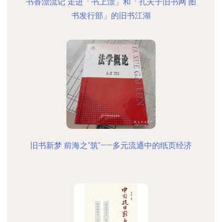
书香漂流记 走进「书上漂」和「孔夫子旧书网 图
书发行部」的旧书江湖
旧书新梦 前海之“筑”——多元流通中的纸页经济