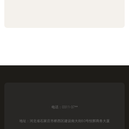
电话：0311-37**
地址：河北省石家庄市桥西区建设南大街80号恒辉商务大厦