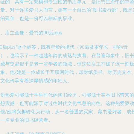
认证的、具有一定规模和专业性的书店单元，是旧书生态中的中
力量。对于许多爱书人而言，拥有一个自己的“图书发行部”，既是
趣的延伸，也是一份可以耕耘的事业。
、店主画像：爱书的90后plus
90后plus”这个标签，既有年龄的指代（90后及更年长一些的青
年），也暗示了一种超越年龄的成熟与执着。在普遍印象中，旧
收藏与交易似乎是老一辈学者的领域，但这位店主打破了这一刻
印象。他/她是一位成长于互联网时代，却对纸质书、对历史文本
对文化传承有着深厚情感的年轻人。
这份热爱可能源于学生时代的淘书经历，可能源于某本旧书带来
思想震撼，也可能源于对过往时代文化气息的向往。这种热爱驱
着他/她将兴趣转化为行动，从一名普通的买家、藏书爱好者，成
为一名专业的旧书经营者。