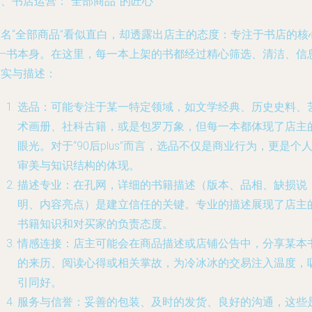
、书店运营：“全部商品”的匠心
店名“全部商品”看似直白，却透露出店主的态度：专注于书店的核
——书本身。在这里，每一本上架的书都经过精心筛选、清洁、信
核实与描述：
选品
：可能专注于某一特定领域，如文学经典、历史史料、
术画册、社科古籍，或是包罗万象，但每一本都体现了店主
眼光。对于“90后plus”而言，选品不仅是商业行为，更是个
审美与知识结构的体现。
描述专业
：在孔网，详细的书籍描述（版本、品相、缺损说
明、内容亮点）是建立信任的关键。专业的描述展现了店主
书籍知识和对买家的负责态度。
情感连接
：店主可能会在商品描述或店铺公告中，分享某本
的来历、阅读心得或相关掌故，为冷冰冰的交易注入温度，
引同好。
服务与信誉
：妥善的包装、及时的发货、良好的沟通，这些