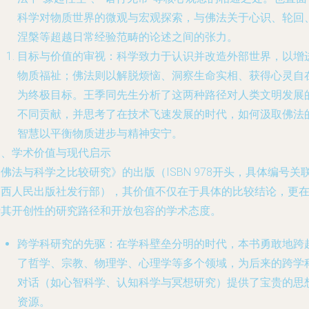
科学对物质世界的微观与宏观探索，与佛法关于心识、轮回
涅槃等超越日常经验范畴的论述之间的张力。
目标与价值的审视
：科学致力于认识并改造外部世界，以增
物质福祉；佛法则以解脱烦恼、洞察生命实相、获得心灵自
为终极目标。王季同先生分析了这两种路径对人类文明发展
不同贡献，并思考了在技术飞速发展的时代，如何汲取佛法
智慧以平衡物质进步与精神安宁。
三、学术价值与现代启示
佛法与科学之比较研究》的出版（ISBN 978开头，具体编号关
山西人民出版社发行部），其价值不仅在于具体的比较结论，更
于其开创性的研究路径和开放包容的学术态度。
跨学科研究的先驱
：在学科壁垒分明的时代，本书勇敢地跨
了哲学、宗教、物理学、心理学等多个领域，为后来的跨学
对话（如心智科学、认知科学与冥想研究）提供了宝贵的思
资源。