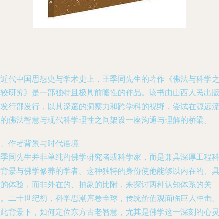
在近代中国思想史与学术史上，王季同先生的著作《佛法与科学
比较研究》是一部独特且极具前瞻性的作品。该书由山西人民出
社发行部发行，以其深邃的洞察力和跨学科的视野，尝试在源远
长的佛法智慧与现代科学理性之间架设一座沟通与理解的桥梁。
一、作者背景与时代语境
王季同先生并非单纯的佛学研究者或科学家，而是兼具深厚工程
学背景与佛学修养的学者。这种独特的身份使他能够以内在的、
象的体验，而非外在的、抽象的比附，来探讨两种认知体系的关
系。二十世纪初，科学思潮席卷全球，传统价值观面临巨大冲击
在此背景下，如何定位东方古老智慧，尤其是佛学这一深刻的心