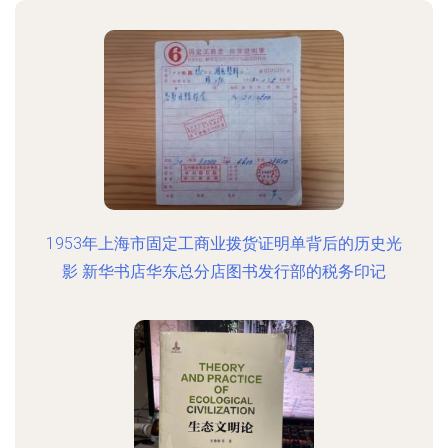
1953年上海市固定工商业拨货证明单背后的历史光
影 新华书店华东总分店图书发行部的税务印记