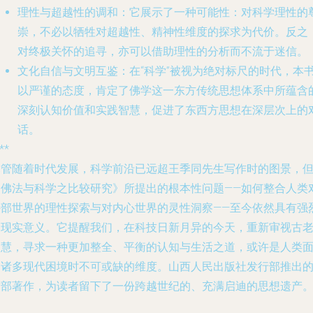
理性与超越性的调和
：它展示了一种可能性：对科学理性的
崇，不必以牺牲对超越性、精神性维度的探求为代价。反之
对终极关怀的追寻，亦可以借助理性的分析而不流于迷信。
文化自信与文明互鉴
：在“科学”被视为绝对标尺的时代，本
以严谨的态度，肯定了佛学这一东方传统思想体系中所蕴含
深刻认知价值和实践智慧，促进了东西方思想在深层次上的
话。
**
尽管随着时代发展，科学前沿已远超王季同先生写作时的图景，
《佛法与科学之比较研究》所提出的根本性问题——如何整合人类
外部世界的理性探索与对内心世界的灵性洞察——至今依然具有强
的现实意义。它提醒我们，在科技日新月异的今天，重新审视古
智慧，寻求一种更加整全、平衡的认知与生活之道，或许是人类
临诸多现代困境时不可或缺的维度。山西人民出版社发行部推出
这部著作，为读者留下了一份跨越世纪的、充满启迪的思想遗产