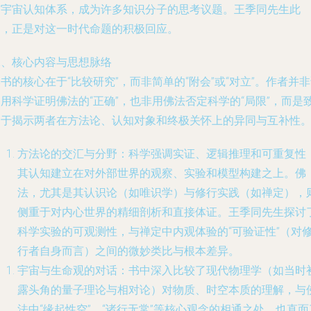
与宇宙认知体系，成为许多知识分子的思考议题。王季同先生此
书，正是对这一时代命题的积极回应。
二、核心内容与思想脉络
书的核心在于“比较研究”，而非简单的“附会”或“对立”。作者并
用科学证明佛法的“正确”，也非用佛法否定科学的“局限”，而是
力于揭示两者在方法论、认知对象和终极关怀上的异同与互补性
方法论的交汇与分野
：科学强调实证、逻辑推理和可重复性
其认知建立在对外部世界的观察、实验和模型构建之上。佛
法，尤其是其认识论（如唯识学）与修行实践（如禅定），
侧重于对内心世界的精细剖析和直接体证。王季同先生探讨
科学实验的可观测性，与禅定中内观体验的“可验证性”（对
行者自身而言）之间的微妙类比与根本差异。
宇宙与生命观的对话
：书中深入比较了现代物理学（如当时
露头角的量子理论与相对论）对物质、时空本质的理解，与
法中“缘起性空”、“诸行无常”等核心观念的相通之处。也直面