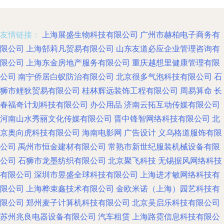
友情链接：
上海展盛生物科技有限公司
广州市赫柏电子商务有
限公司
上海郜莉凡贸易有限公司
山东友道必应企业管理咨询有
限公司
上海东金房地产服务有限公司
重庆越想里健康管理有限
公司
南宁侨居白蚁防治有限公司
北京很多气泡科技有限公司
石
狮市鲤狄贸易有限公司
桂林辉远装饰工程有限公司
周易算命
长
春福奇计划科技有限公司
办公用品
济南云拓互动传媒有限公司
河南山水秀丽文化传媒有限公司
晋中锋智网络科技有限公司
北
京奥向虎科技有限公司
海南电影网
广告设计
义乌格道服饰有限
公司
禹州市恒金建材有限公司
常熟市新世纪服装机械设备有限
公司
石狮市龙墨纺织有限公司
北京聚飞科技
无锡据风网络科技
有限公司
深圳市昱盛全球科技有限公司
上海进才敏网络科技有
限公司
上海桦束鑫技术有限公司
金欧米诺（上海）园艺科技有
限公司
郑州麦子计算机科技有限公司
北京吴启乐科技有限公司
苏州兆良电器设备有限公司
汽车租赁
上海路霓信息科技有限公