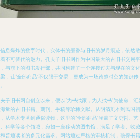
在信息爆炸的数字时代，实体书的墨香与旧书的岁月痕迹，依然
发着不可替代的魅力。孔夫子旧书网作为中国最大的古旧书交易
台，与旗下的图书发行部，共同构建了一个连接过去与现在的文
桥梁，让“全部商品”不仅限于交易，更成为一场跨越时空的知识传
承。
孔夫子旧书网自创立以来，便以“为书找家，为人找书”为使命，汇
了海量的古旧书籍、期刊、手稿等珍稀文献。从明清刻本到民国
版，从学术专著到通俗读物，这里的“全部商品”涵盖了文史哲、艺
术、科学等各个领域，宛如一座移动的图书馆，满足了学者、收
家和普通读者的多元化需求。网站通过严格的审核机制，确保书