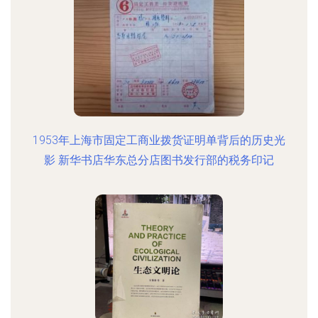
1953年上海市固定工商业拨货证明单背后的历史光
影 新华书店华东总分店图书发行部的税务印记