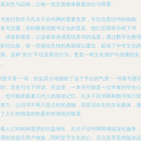
的真实性与品相，让每一笔交易都承载着信任与尊重。
图书发行部作为孔夫子旧书网的重要支撑，不仅负责旧书的收购
修复与流通，还积极推动图书文化的普及。他们定期举办线下书
市、讲座和展览，让读者亲身感受纸质书的温度；通过数字化整
和影印出版，使一些濒临失传的典籍得以重生，延续了中华文化
血脉。这种“发行”不仅是商业行为，更是一种文化保护与传播的实
践。
“书墨天香”一词，恰如其分地描绘了这个平台的气质——书香与墨
交织，历史与当下对话。在这里，一本书可能是一位学者的毕生
血，也可能承载着几代人的阅读记忆。孔夫子旧书网和图书发行
的努力，让旧书不再只是尘封的遗物，而是活生生的文化载体，
发了人们对阅读的热爱和对传统的敬畏。
随着人们对精神需求的日益增长，孔夫子旧书网将继续深化服务
利用科技提升用户体验，同时坚守文化初心。无论是寻觅绝版珍