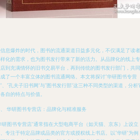
在信息爆炸的时代，图书的流通渠道日益多元化，不仅满足了读
多样化的需求，也为图书发行带来了新的活力。从品牌化的线上
营店到充满情怀的旧书交易平台，再到传统的图书发行部门，共
构成了一个丰富立体的图书流通网络。本文将探讨“华研图书专营
”、“孔夫子旧书网”与“图书发行部”这三种不同类型的渠道，分析
们各自的特点与价值。
一、 华研图书专营店：品牌化与精准服务
“华研图书专营店”通常指在大型电商平台（如天猫、京东）上设立
的、专注于特定品牌或品类的官方或授权线上书店。以“华研”为例