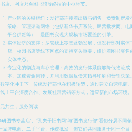
国书店、网店乃至图书馆等终端的中枢环节。
产业链的关键枢纽
：发行部连接着出版与销售，负责制定发
策略、管理渠道网络（包括新华书店系统、民营批发商、电
平台供货等），是图书实现大规模市场覆盖的引擎。
实体经济的支撑
：尽管线上零售蓬勃发展，但发行部对实体
店、校园书店等线下网点的支持至关重要，维护着图书零售
实体生态。
专业化的物流与库存管理
：高效的发行体系能够降低物流成
本、加速资金周转，并利用数据反馈来指导印刷和营销决策
在数字化冲击下，传统发行部也在积极转型，通过建立自营电商
与线上平台深度合作、发展社群营销等方式，适应新的市场环境
多元共生，服务阅读
华研图书专营店”、“孔夫子旧书网”与“图书发行部”看似分属不同
——品牌电商、二手平台、传统批发，但它们共同服务于同一个目