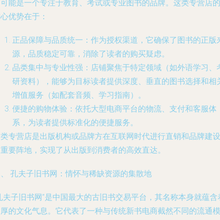
它可能是一个专注于教育、考试或专业图书的品牌。这类专营店
核心优势在于：
正品保障与品质统一
：作为授权渠道，它确保了图书的正版
源，品质稳定可靠，消除了读者的购买疑虑。
品类集中与专业性强
：店铺聚焦于特定领域（如外语学习、
研资料），能够为目标读者提供深度、垂直的图书选择和相
增值服务（如配套音频、学习指南）。
便捷的购物体验
：依托大型电商平台的物流、支付和客服体
系，为读者提供标准化的便捷服务。
这类专营店是出版机构或品牌方在互联网时代进行直销和品牌建
的重要阵地，实现了从出版到消费者的高效直达。
二、 孔夫子旧书网：情怀与稀缺资源的集散地
“孔夫子旧书网”是中国最大的古旧书交易平台，其名称本身就蕴含
浓厚的文化气息。它代表了一种与传统新书电商截然不同的流通