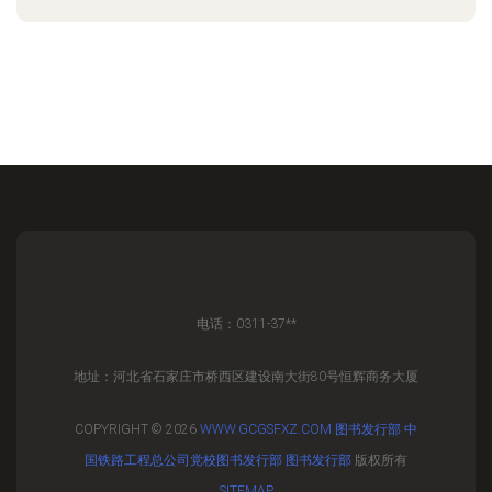
电话：0311-37**
地址：河北省石家庄市桥西区建设南大街80号恒辉商务大厦
COPYRIGHT © 2026
WWW.GCGSFXZ.COM
图书发行部
中
国铁路工程总公司党校图书发行部
图书发行部
版权所有
SITEMAP