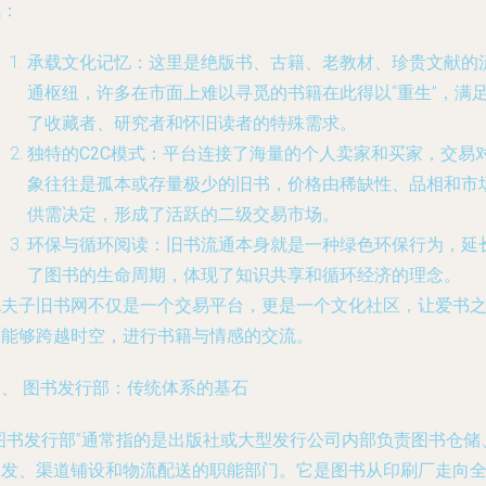
式：
承载文化记忆
：这里是绝版书、古籍、老教材、珍贵文献的
通枢纽，许多在市面上难以寻觅的书籍在此得以“重生”，满
了收藏者、研究者和怀旧读者的特殊需求。
独特的C2C模式
：平台连接了海量的个人卖家和买家，交易
象往往是孤本或存量极少的旧书，价格由稀缺性、品相和市
供需决定，形成了活跃的二级交易市场。
环保与循环阅读
：旧书流通本身就是一种绿色环保行为，延
了图书的生命周期，体现了知识共享和循环经济的理念。
孔夫子旧书网不仅是一个交易平台，更是一个文化社区，让爱书
人能够跨越时空，进行书籍与情感的交流。
三、 图书发行部：传统体系的基石
“图书发行部”通常指的是出版社或大型发行公司内部负责图书仓储
批发、渠道铺设和物流配送的职能部门。它是图书从印刷厂走向